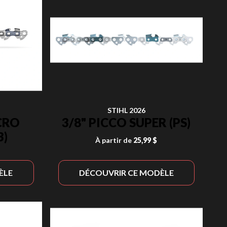
STIHL 2026
CRO
3/8" PICCO SUPER (PS)
3)
À partir de
25,99 $
ÈLE
DÉCOUVRIR CE MODÈLE