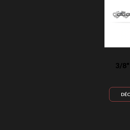
3/8"
DÉC