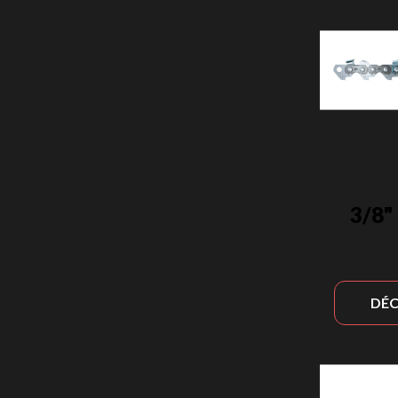
3/8"
DÉC