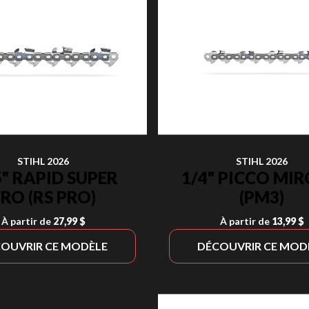
STIHL 2026
STIHL 2026
5" RAPID SUPER
1/4" PICCO MIR
RO (RS PRO)
(PM3)
À partir de
27,99 $
À partir de
13,99 $
OUVRIR CE MODÈLE
DÉCOUVRIR CE MOD