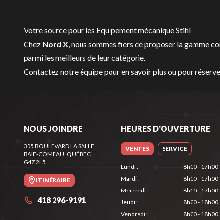
Votre source pour les Équipement mécanique Stihl
Chez
Nord X
, nous sommes fiers de proposer la gamme c
parmi les meilleurs de leur catégorie.
Contactez notre équipe
pour en savoir plus ou pour réserv
NOUS JOINDRE
HEURES D'OUVERTURE
305 BOULEVARD LA SALLE
VENTES
SERVICE
BAIE-COMEAU
, QUÉBEC
G4Z 2L5
Lundi
:
8h00 - 17h00
Mardi
:
8h00 - 17h00
ITINÉRAIRE
Mercredi
:
8h00 - 17h00
418 296-9191
Jeudi
:
8h00 - 18h00
Vendredi
:
8h00 - 18h00