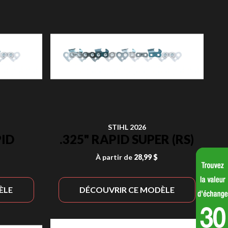
STIHL 2026
PID
.325" RAPID SUPER (RS)
À partir de
28,99 $
ÈLE
DÉCOUVRIR CE MODÈLE