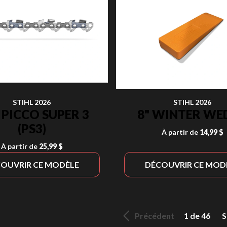
STIHL 2026
STIHL 2026
 PICCO SUPER 3
8" WINTER WE
(PS3)
À partir de
14,99 $
À partir de
25,99 $
OUVRIR CE MODÈLE
DÉCOUVRIR CE MOD
Précédent
1 de 46
S