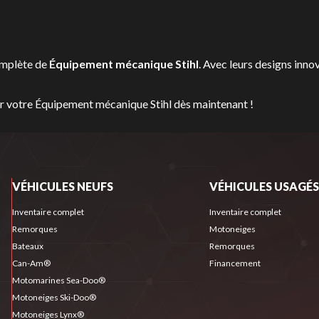
omplète de
Équipement mécanique Stihl
. Avec leurs designs inno
er votre Équipement mécanique Stihl dès maintenant !
VÉHICULES NEUFS
VÉHICULES USAGÉS
Inventaire complet
Inventaire complet
Remorques
Motoneiges
Bateaux
Remorques
Can-Am®
Financement
Motomarines Sea-Doo®
Motoneiges Ski-Doo®
Motoneiges Lynx®