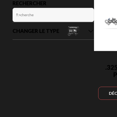
RECHERCHER
CHANGER LE TYPE
.32
P
DÉC