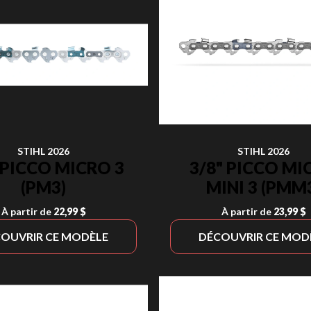
STIHL 2026
STIHL 2026
 PICCO MICRO 3
3/8" PICCO MI
(PM3)
MINI 3 (PMM
À partir de
22,99 $
À partir de
23,99 $
OUVRIR CE MODÈLE
DÉCOUVRIR CE MOD