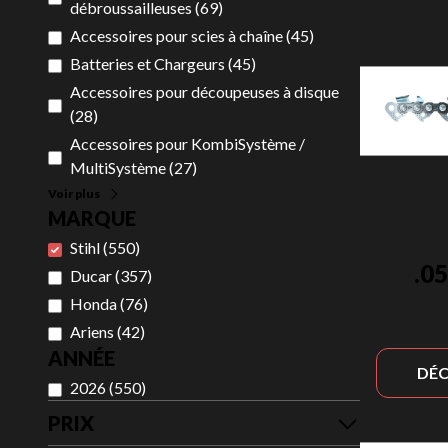
débroussailleuses
(
69
)
Accessoires pour scies à chaîne
(
45
)
Batteries et Chargeurs
(
45
)
Accessoires pour découpeuses à disque
(
28
)
Accessoires pour KombiSystème /
MultiSystème
(
27
)
Voir plus
MARQUE
Stihl
(
550
)
.0
Ducar
(
357
)
Honda
(
76
)
Ariens
(
42
)
ANNÉE
DÉC
2026
(
550
)
PRIX