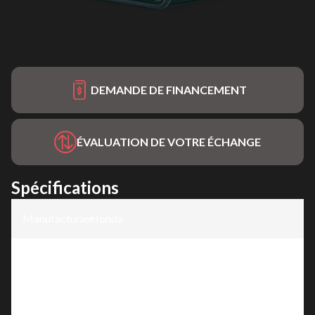
DEMANDE DE FINANCEMENT
ÉVALUATION DE VOTRE ÉCHANGE
Spécifications
Manufacturier
Honda
:
Modèle
:
EG6500CT1
Version
:
EG6500CT1