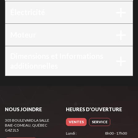
Électricité
Moteur
Dimensions et Informations
additionnelles
NOUS JOINDRE
HEURES D'OUVERTURE
305 BOULEVARD LA SALLE
VENTES
SERVICE
BAIE-COMEAU
, QUÉBEC
G4Z 2L5
Lundi
:
8h00 - 17h00