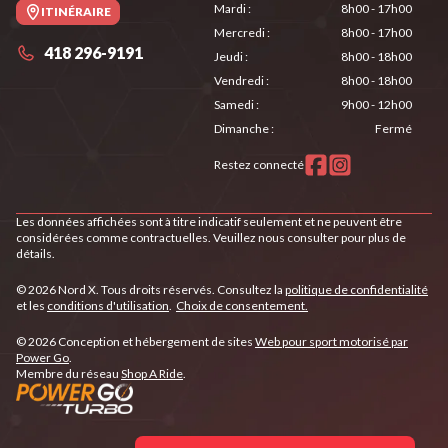
Mardi
:
8h00 - 17h00
ITINÉRAIRE
Mercredi
:
8h00 - 17h00
418 296-9191
Jeudi
:
8h00 - 18h00
Vendredi
:
8h00 - 18h00
Samedi
:
9h00 - 12h00
Dimanche
:
Fermé
Restez connecté
Les données affichées sont à titre indicatif seulement et ne peuvent être
considérées comme contractuelles. Veuillez nous consulter pour plus de
détails.
© 2026 Nord X. Tous droits réservés. Consultez la
politique de confidentialité
et les
conditions d'utilisation
.
Choix de consentement.
© 2026 Conception et hébergement de sites
Web pour sport motorisé par
Power Go
.
Membre du réseau
Shop A Ride
.