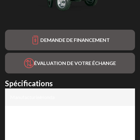
DEMANDE DE FINANCEMENT
ÉVALUATION DE VOTRE ÉCHANGE
Spécifications
Manufacturier
Honda
:
Modèle
:
EB10000C1
Version
:
EB10000C1