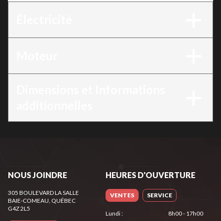
Électricité
Moteur
Dimensions et Informations
additionnelles
NOUS JOINDRE
HEURES D'OUVERTURE
305 BOULEVARD LA SALLE
VENTES
SERVICE
BAIE-COMEAU
, QUÉBEC
G4Z 2L5
Lundi
:
8h00 - 17h00