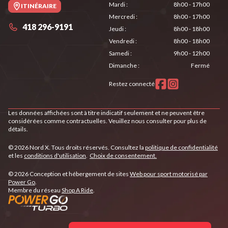
Mardi
:
8h00 - 17h00
ITINÉRAIRE
Mercredi
:
8h00 - 17h00
418 296-9191
Jeudi
:
8h00 - 18h00
Vendredi
:
8h00 - 18h00
Samedi
:
9h00 - 12h00
Dimanche
:
Fermé
Restez connecté
Les données affichées sont à titre indicatif seulement et ne peuvent être
considérées comme contractuelles. Veuillez nous consulter pour plus de
détails.
© 2026 Nord X. Tous droits réservés. Consultez la
politique de confidentialité
et les
conditions d'utilisation
.
Choix de consentement.
© 2026 Conception et hébergement de sites
Web pour sport motorisé par
Power Go
.
Membre du réseau
Shop A Ride
.