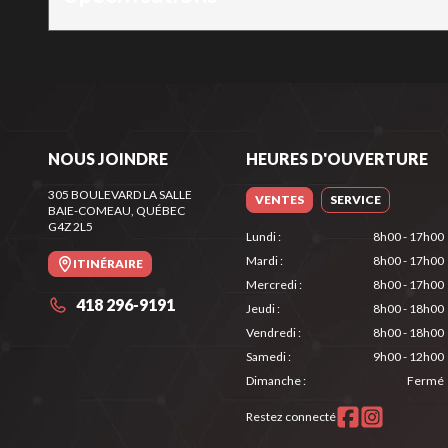
NOUS JOINDRE
HEURES D'OUVERTURE
305 BOULEVARD LA SALLE
VENTES
SERVICE
BAIE-COMEAU
, QUÉBEC
G4Z 2L5
Lundi
:
8h00 - 17h00
Mardi
:
8h00 - 17h00
ITINÉRAIRE
Mercredi
:
8h00 - 17h00
418 296-9191
Jeudi
:
8h00 - 18h00
Vendredi
:
8h00 - 18h00
Samedi
:
9h00 - 12h00
Dimanche
:
Fermé
Restez connecté