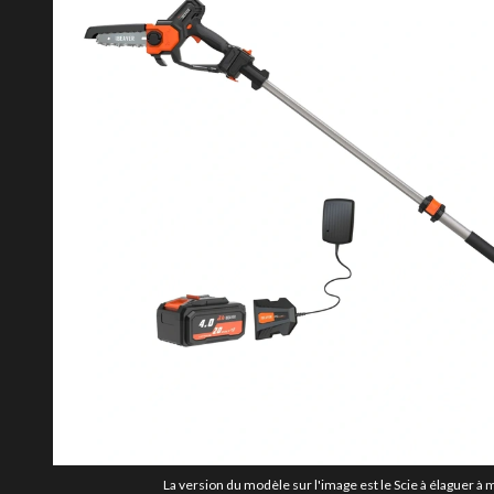
La version du modèle sur l'image est le Scie à élaguer à 