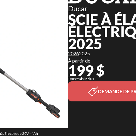
Ducar
SCIE À É
ÉLECTRIQ
2025
2026
2025
À partir de
199 $
Tous frais inclus
DEMANDE DE PR
mât Électrique 20V - 4Ah