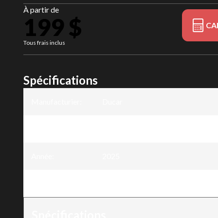
À partir de
199 $
CA
Tous frais inclus
Spécifications
Manufacturier
:
Ducar
Modèle
:
Scie à élaguer à mât Électrique 20
Année
:
2025
Version
:
Scie à élaguer à mât Électrique 20
Spécifications