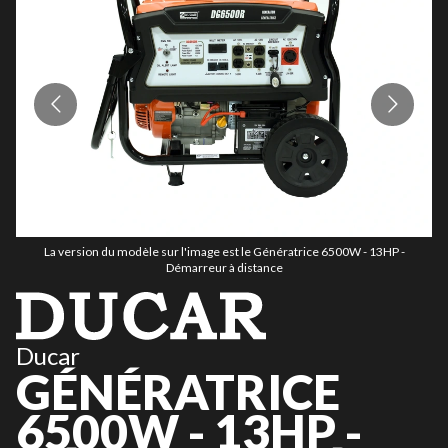
La version du modèle sur l'image est le Génératrice 6500W - 13HP -
Démarreur à distance
Ducar
GÉNÉRATRICE
6500W - 13HP -