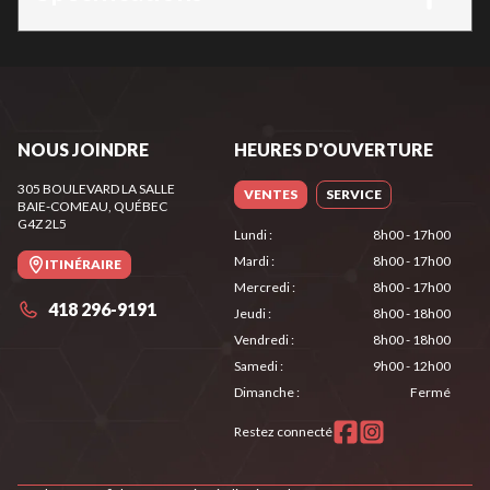
NOUS JOINDRE
HEURES D'OUVERTURE
305 BOULEVARD LA SALLE
VENTES
SERVICE
BAIE-COMEAU
, QUÉBEC
G4Z 2L5
Lundi
:
8h00 - 17h00
Mardi
:
8h00 - 17h00
ITINÉRAIRE
Mercredi
:
8h00 - 17h00
418 296-9191
Jeudi
:
8h00 - 18h00
Vendredi
:
8h00 - 18h00
Samedi
:
9h00 - 12h00
Dimanche
:
Fermé
Restez connecté