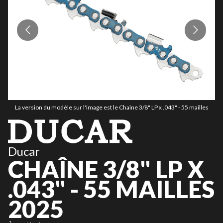
La version du modèle sur l'image est le Chaîne 3/8" LP x .043" - 55 mailles
Ducar
CHAÎNE 3/8" LP X
.043" - 55 MAILLES
2025