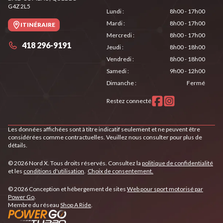
G4Z 2L5
Lundi
:
8h00 - 17h00
Mardi
:
8h00 - 17h00
ITINÉRAIRE
Mercredi
:
8h00 - 17h00
418 296-9191
Jeudi
:
8h00 - 18h00
Vendredi
:
8h00 - 18h00
Samedi
:
9h00 - 12h00
Dimanche
:
Fermé
Restez connecté
Les données affichées sont à titre indicatif seulement et ne peuvent être
considérées comme contractuelles. Veuillez nous consulter pour plus de
détails.
© 2026 Nord X. Tous droits réservés. Consultez la
politique de confidentialité
et les
conditions d'utilisation
.
Choix de consentement.
© 2026 Conception et hébergement de sites
Web pour sport motorisé par
Power Go
.
Membre du réseau
Shop A Ride
.