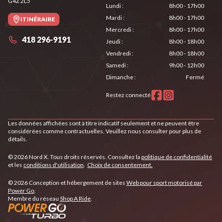
G4Z 2L5
Lundi
:
8h00 - 17h00
Mardi
:
8h00 - 17h00
ITINÉRAIRE
Mercredi
:
8h00 - 17h00
418 296-9191
Jeudi
:
8h00 - 18h00
Vendredi
:
8h00 - 18h00
Samedi
:
9h00 - 12h00
Dimanche
:
Fermé
Restez connecté
Les données affichées sont à titre indicatif seulement et ne peuvent être
considérées comme contractuelles. Veuillez nous consulter pour plus de
détails.
© 2026 Nord X. Tous droits réservés. Consultez la
politique de confidentialité
et les
conditions d'utilisation
.
Choix de consentement.
© 2026 Conception et hébergement de sites
Web pour sport motorisé par
Power Go
.
Membre du réseau
Shop A Ride
.