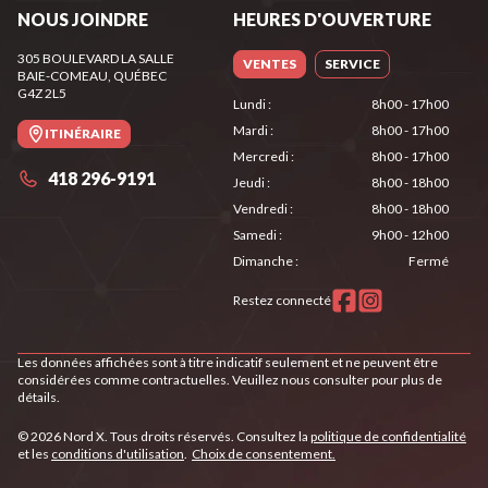
NOUS JOINDRE
HEURES D'OUVERTURE
305 BOULEVARD LA SALLE
VENTES
SERVICE
BAIE-COMEAU
, QUÉBEC
G4Z 2L5
Lundi
:
8h00 - 17h00
Mardi
:
8h00 - 17h00
ITINÉRAIRE
Mercredi
:
8h00 - 17h00
418 296-9191
Jeudi
:
8h00 - 18h00
Vendredi
:
8h00 - 18h00
Samedi
:
9h00 - 12h00
Dimanche
:
Fermé
Restez connecté
Les données affichées sont à titre indicatif seulement et ne peuvent être
considérées comme contractuelles. Veuillez nous consulter pour plus de
détails.
© 2026 Nord X. Tous droits réservés. Consultez la
politique de confidentialité
et les
conditions d'utilisation
.
Choix de consentement.