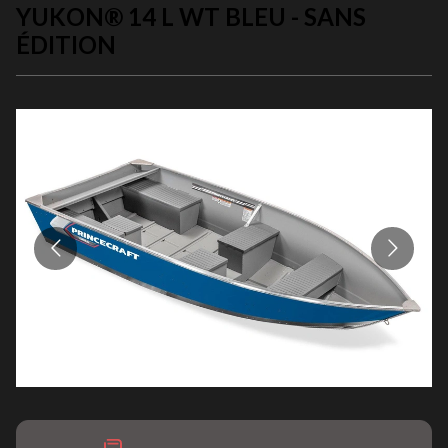
YUKON® 14 L WT BLEU - SANS
ÉDITION