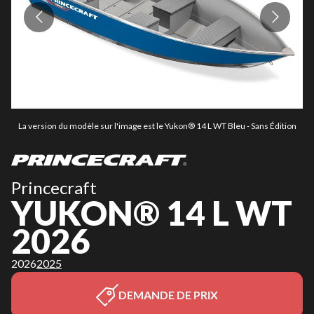
La version du modèle sur l'image est le Yukon® 14 L WT Bleu - Sans Édition
L
Princecraft
YUKON® 14 L WT
2026
2026
2025
DEMANDE DE PRIX