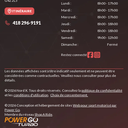
G4Z 2L5
Lundi
:
8h00 - 17h00
Mardi
:
8h00 - 17h00
ITINÉRAIRE
Mercredi
:
8h00 - 17h00
418 296-9191
Jeudi
:
8h00 - 18h00
Vendredi
:
8h00 - 18h00
Samedi
:
9h00 - 12h00
Dimanche
:
Fermé
Restez connecté
Les données affichées sont à titre indicatif seulement et ne peuvent être
considérées comme contractuelles. Veuillez nous consulter pour plus de
détails.
© 2026 Nord X. Tous droits réservés. Consultez la
politique de confidentialité
et les
conditions d'utilisation
.
Choix de consentement.
© 2026 Conception et hébergement de sites
Web pour sport motorisé par
Power Go
.
Membre du réseau
Shop A Ride
.