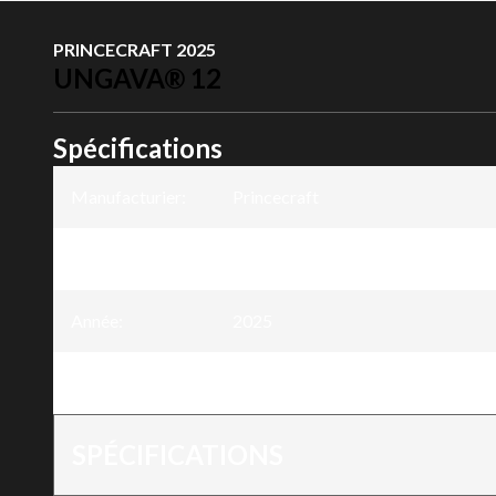
PRINCECRAFT 2025
UNGAVA® 12
Spécifications
Manufacturier
:
Princecraft
Modèle
:
Ungava® 12
Année
:
2025
Version
:
Ungava® 12
SPÉCIFICATIONS