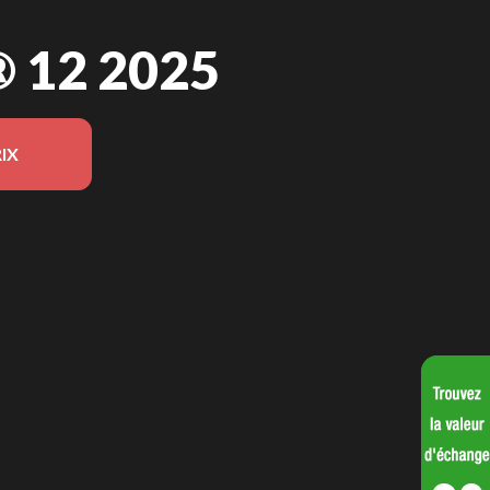
 12 2025
IX
n du modèle sur l'image est le Ungava® 12