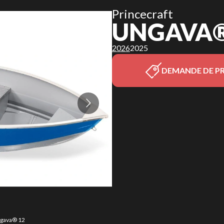
Princecraft
UNGAVA®
2026
2025
DEMANDE DE PR
ngava® 12
La versio