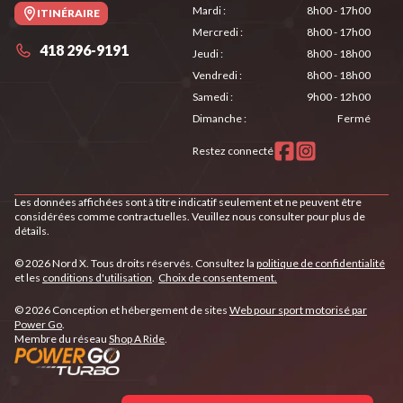
Mardi
:
8h00 - 17h00
ITINÉRAIRE
Mercredi
:
8h00 - 17h00
418 296-9191
Jeudi
:
8h00 - 18h00
Vendredi
:
8h00 - 18h00
Samedi
:
9h00 - 12h00
Dimanche
:
Fermé
Restez connecté
Les données affichées sont à titre indicatif seulement et ne peuvent être
considérées comme contractuelles. Veuillez nous consulter pour plus de
détails.
© 2026 Nord X. Tous droits réservés. Consultez la
politique de confidentialité
et les
conditions d'utilisation
.
Choix de consentement.
© 2026 Conception et hébergement de sites
Web pour sport motorisé par
Power Go
.
Membre du réseau
Shop A Ride
.