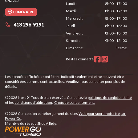
G4Z 2L5
Lundi
:
8h00 - 17h00
Mardi
:
8h00 - 17h00
ITINÉRAIRE
Mercredi
:
8h00 - 17h00
418 296-9191
Jeudi
:
8h00 - 18h00
Vendredi
:
8h00 - 18h00
Samedi
:
9h00 - 12h00
Dimanche
:
Fermé
Restez connecté
Les données affichées sont à titre indicatif seulement et ne peuvent être
considérées comme contractuelles. Veuillez nous consulter pour plus de
détails.
© 2026 Nord X. Tous droits réservés. Consultez la
politique de confidentialité
et les
conditions d'utilisation
.
Choix de consentement.
© 2026 Conception et hébergement de sites
Web pour sport motorisé par
Power Go
.
Membre du réseau
Shop A Ride
.