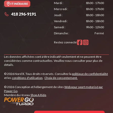
Mardi
:
8h00 - 17h00
ITINÉRAIRE
Mercredi
:
8h00 - 17h00
418 296-9191
Jeudi
:
8h00 - 18h00
Vendredi
:
8h00 - 18h00
Samedi
:
9h00 - 12h00
Dimanche
:
Fermé
Restez connecté
Les données affichées sont à titre indicatif seulement et ne peuvent être
considérées comme contractuelles. Veuillez nous consulter pour plus de
détails.
© 2026 Nord X. Tous droits réservés. Consultez la
politique de confidentialité
et les
conditions d'utilisation
.
Choix de consentement.
© 2026 Conception et hébergement de sites
Web pour sport motorisé par
Power Go
.
Membre du réseau
Shop A Ride
.