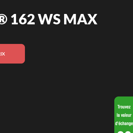
® 162 WS MAX
IX
 modèle sur l'image est le Holiday® 162 WS Max