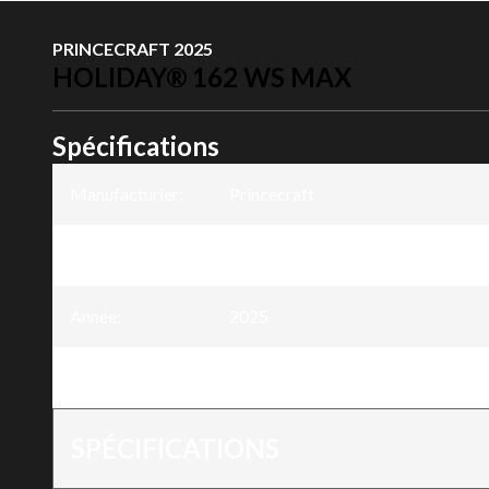
PRINCECRAFT 2025
HOLIDAY® 162 WS MAX
Spécifications
Manufacturier
:
Princecraft
Modèle
:
Holiday® 162 WS Max
Année
:
2025
Version
:
Holiday® 162 WS Max
SPÉCIFICATIONS