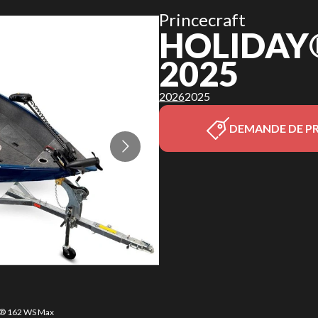
Princecraft
HOLIDAY
2025
2026
2025
DEMANDE DE PR
ay® 162 WS Max
La version du