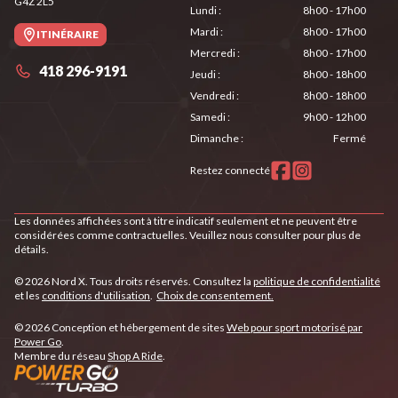
G4Z 2L5
Lundi
:
8h00 - 17h00
Mardi
:
8h00 - 17h00
ITINÉRAIRE
Mercredi
:
8h00 - 17h00
418 296-9191
Jeudi
:
8h00 - 18h00
Vendredi
:
8h00 - 18h00
Samedi
:
9h00 - 12h00
Dimanche
:
Fermé
Restez connecté
Les données affichées sont à titre indicatif seulement et ne peuvent être
considérées comme contractuelles. Veuillez nous consulter pour plus de
détails.
© 2026 Nord X. Tous droits réservés. Consultez la
politique de confidentialité
et les
conditions d'utilisation
.
Choix de consentement.
© 2026 Conception et hébergement de sites
Web pour sport motorisé par
Power Go
.
Membre du réseau
Shop A Ride
.