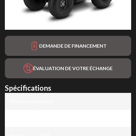
DEMANDE DE FINANCEMENT
ÉVALUATION DE VOTRE ÉCHANGE
Spécifications
Manufacturier
Honda
:
Modèle
:
TRX90X
Année
:
2026