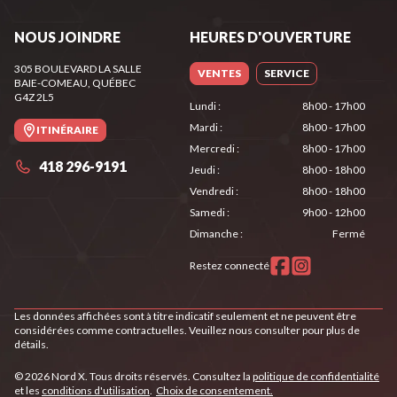
NOUS JOINDRE
HEURES D'OUVERTURE
305 BOULEVARD LA SALLE
VENTES
SERVICE
BAIE-COMEAU
, QUÉBEC
G4Z 2L5
Lundi
:
8h00 - 17h00
Mardi
:
8h00 - 17h00
ITINÉRAIRE
Mercredi
:
8h00 - 17h00
418 296-9191
Jeudi
:
8h00 - 18h00
Vendredi
:
8h00 - 18h00
Samedi
:
9h00 - 12h00
Dimanche
:
Fermé
Restez connecté
Les données affichées sont à titre indicatif seulement et ne peuvent être
considérées comme contractuelles. Veuillez nous consulter pour plus de
détails.
© 2026 Nord X. Tous droits réservés. Consultez la
politique de confidentialité
et les
conditions d'utilisation
.
Choix de consentement.