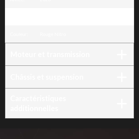
Version
:
TRX90X Rouge Nitro
Couleur
:
Rouge Nitro
Moteur et transmission
Châssis et suspension
Caractéristiques
additionnelles