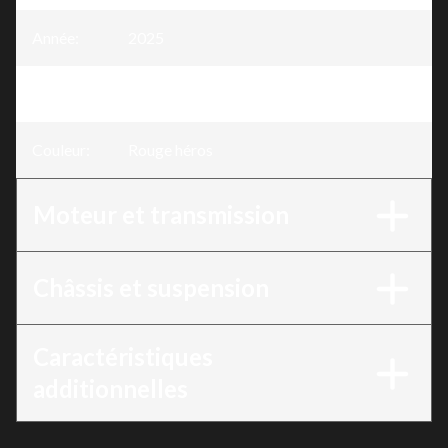
Année
:
2025
Version
:
TRX420 Rouge héros
Couleur
:
Rouge héros
Moteur et transmission
Châssis et suspension
Caractéristiques
additionnelles