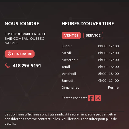
NOUS JOINDRE
HEURES D'OUVERTURE
305 BOULEVARD LA SALLE
VENTES
SERVICE
BAIE-COMEAU
, QUÉBEC
G4Z 2L5
Lundi
:
8h00 - 17h00
Mardi
:
8h00 - 17h00
ITINÉRAIRE
Mercredi
:
8h00 - 17h00
418 296-9191
Jeudi
:
8h00 - 18h00
Vendredi
:
8h00 - 18h00
Samedi
:
9h00 - 12h00
Dimanche
:
Fermé
Restez connecté
Les données affichées sont à titre indicatif seulement et ne peuvent être
considérées comme contractuelles. Veuillez nous consulter pour plus de
détails.