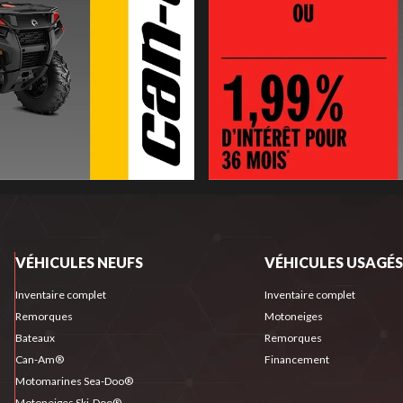
VÉHICULES NEUFS
VÉHICULES USAGÉS
Inventaire complet
Inventaire complet
Remorques
Motoneiges
Bateaux
Remorques
Can-Am®
Financement
Motomarines Sea-Doo®
Motoneiges Ski-Doo®