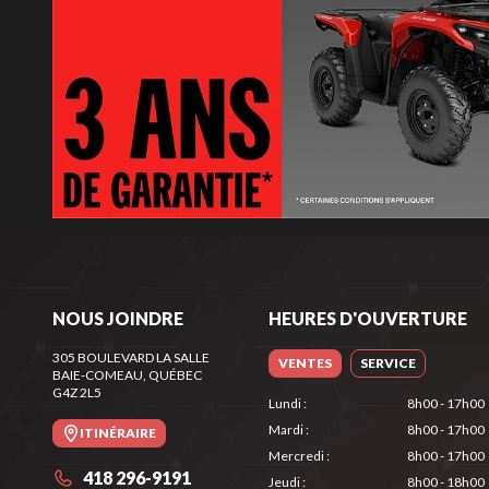
NOUS JOINDRE
HEURES D'OUVERTURE
305 BOULEVARD LA SALLE
VENTES
SERVICE
BAIE-COMEAU
, QUÉBEC
G4Z 2L5
Lundi
:
8h00 - 17h00
Mardi
:
8h00 - 17h00
ITINÉRAIRE
Mercredi
:
8h00 - 17h00
418 296-9191
Jeudi
:
8h00 - 18h00