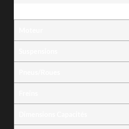
Moteur
:
HD5
Moteur
Suspensions
Pneus/Roues
Freins
Dimensions Capacités