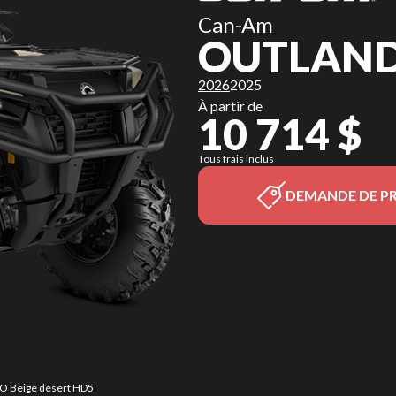
Can-Am
OUTLAND
2026
2025
À partir de
10 714 $
Tous frais inclus
DEMANDE DE PR
PRO Beige désert HD5