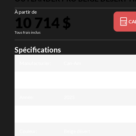
À partir de
10 714 $
CA
Tous frais inclus
Spécifications
Manufacturier
:
Can-Am
Modèle
:
Outlander PRO
Année
:
2025
Version
:
Outlander PRO Beige désert HD5
Couleur
:
Beige désert