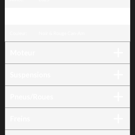
Version
:
DS 250 Noir & Rouge Can-Am
Couleur
:
Noir & Rouge Can-Am
Moteur
Suspensions
Pneus/Roues
Freins