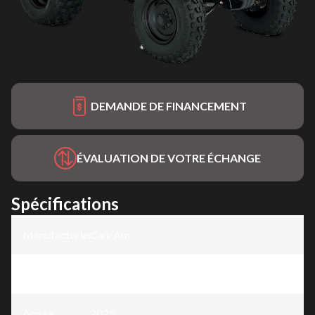
DEMANDE DE FINANCEMENT
ÉVALUATION DE VOTRE ÉCHANGE
Spécifications
Manufacturier
Can-Am
:
Modèle
:
DS
Année
:
2025