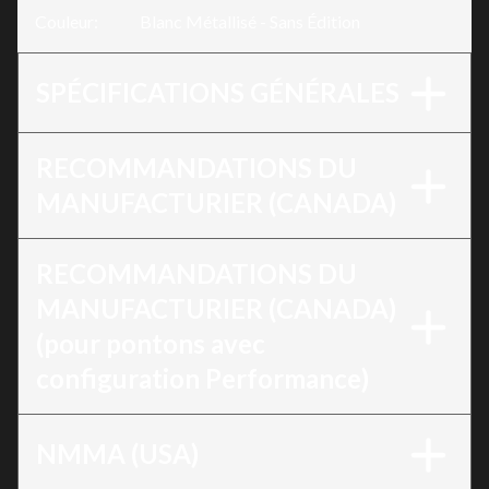
Couleur
:
Blanc Métallisé - Sans Édition
SPÉCIFICATIONS GÉNÉRALES
RECOMMANDATIONS DU
MANUFACTURIER (CANADA)
RECOMMANDATIONS DU
MANUFACTURIER (CANADA)
(pour pontons avec
configuration Performance)
NMMA (USA)