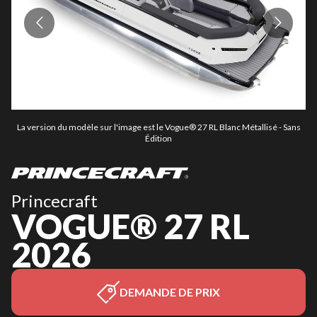
La version du modèle sur l'image est le Vogue® 27 RL Blanc Métallisé - Sans
L
Édition
Princecraft
VOGUE® 27 RL
2026
DEMANDE DE PRIX