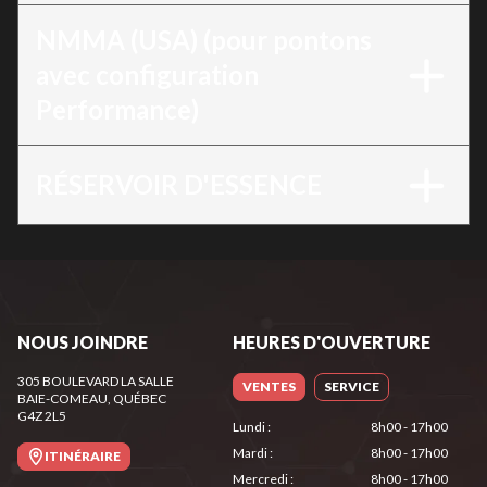
NMMA (USA) (pour pontons
avec configuration
Performance)
RÉSERVOIR D'ESSENCE
NOUS JOINDRE
HEURES D'OUVERTURE
305 BOULEVARD LA SALLE
VENTES
SERVICE
BAIE-COMEAU
, QUÉBEC
G4Z 2L5
Lundi
:
8h00 - 17h00
Mardi
:
8h00 - 17h00
ITINÉRAIRE
Mercredi
:
8h00 - 17h00