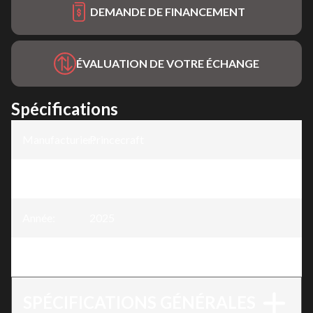
DEMANDE DE FINANCEMENT
ÉVALUATION DE VOTRE ÉCHANGE
Spécifications
Manufacturier
Princecraft
:
Modèle
:
Quorum® 23 RL
Année
:
2025
Version
:
Quorum® 23 RL
SPÉCIFICATIONS GÉNÉRALES