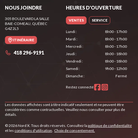
NOUS JOINDRE
HEURES D'OUVERTURE
305 BOULEVARD LA SALLE
VENTES
SERVICE
BAIE-COMEAU
, QUÉBEC
G4Z 2L5
Lundi
:
8h00 - 17h00
Mardi
:
8h00 - 17h00
ITINÉRAIRE
Mercredi
:
8h00 - 17h00
418 296-9191
Jeudi
:
8h00 - 18h00
Vendredi
:
8h00 - 18h00
Samedi
:
9h00 - 12h00
Dimanche
:
Fermé
Restez connecté
Les données affichées sont à titre indicatif seulement et ne peuvent être
considérées comme contractuelles. Veuillez nous consulter pour plus de
détails.
© 2026 Nord X. Tous droits réservés. Consultez la
politique de confidentialité
et les
conditions d'utilisation
.
Choix de consentement.