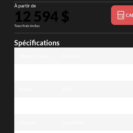
À partir de
12 594 $
CA
Tous frais inclus
Spécifications
Manufacturier
:
Ski-Doo
Modèle
:
Tundra
Année
:
2026
Version
:
Tundra Sport Jaune Néo 600 EFI - 
Couleur
:
Jaune Néo