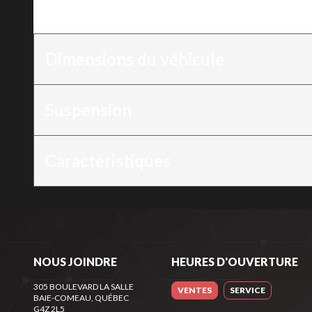
Moteur
:
600 EFI - 85
Dimensions du véhicule
Suspension
Caractéristiques
NOUS JOINDRE
HEURES D'OUVERTURE
305 BOULEVARD LA SALLE
VENTES
SERVICE
BAIE-COMEAU
, QUÉBEC
G4Z 2L5