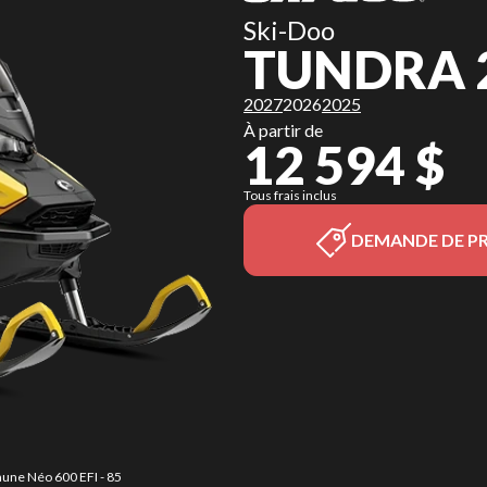
Ski-Doo
TUNDRA 
2027
2026
2025
À partir de
12 594 $
Tous frais inclus
DEMANDE DE PR
aune Néo 600 EFI - 85