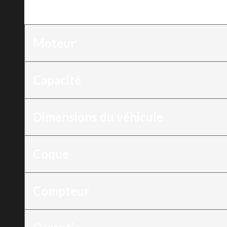
Moteur
:
90 ch
Moteur
Capacité
Dimensions du véhicule
Coque
Compteur