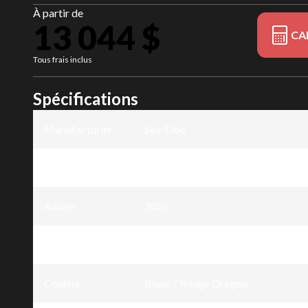
À partir de
13 044 $
CA
Tous frais inclus
Spécifications
Manufacturier
:
Sea-Doo
Modèle
:
Spark Trixx
Année
:
2026
Version
:
Spark Trixx pour 1 Blanc / Rouge 
Couleur
:
Blanc / Rouge Dragon