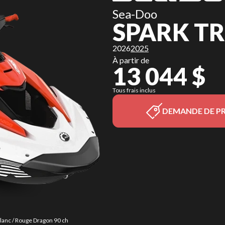
Sea-Doo
SPARK TR
2026
2025
À partir de
13 044 $
Tous frais inclus
DEMANDE DE PR
Blanc / Rouge Dragon 90 ch