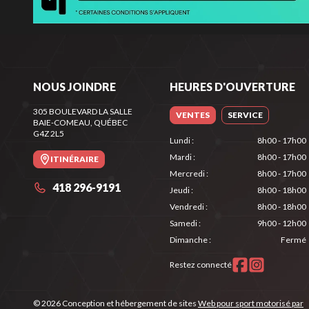
NOUS JOINDRE
HEURES D'OUVERTURE
305 BOULEVARD LA SALLE
VENTES
SERVICE
BAIE-COMEAU
, QUÉBEC
G4Z 2L5
Lundi
:
8h00 - 17h00
Mardi
:
8h00 - 17h00
ITINÉRAIRE
Mercredi
:
8h00 - 17h00
418 296-9191
Jeudi
:
8h00 - 18h00
Vendredi
:
8h00 - 18h00
Samedi
:
9h00 - 12h00
Dimanche
:
Fermé
Restez connecté
© 2026 Conception et hébergement de sites
Web pour sport motorisé par