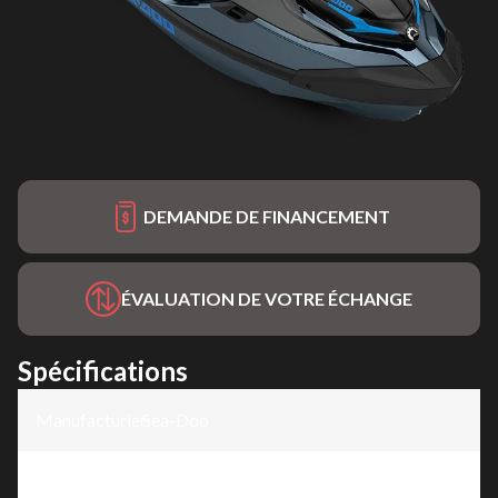
DEMANDE DE FINANCEMENT
ÉVALUATION DE VOTRE ÉCHANGE
Spécifications
Manufacturier
Sea-Doo
:
Modèle
:
GTX