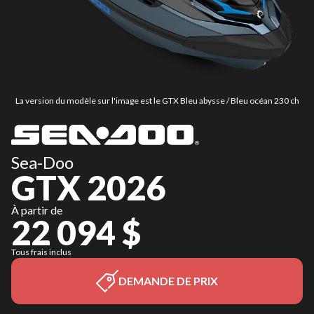
La version du modèle sur l'image est le GTX Bleu abysse / Bleu océan 230 ch
Sea-Doo
GTX 2026
À partir de
22 094 $
Tous frais inclus
DEMANDE DE PRIX