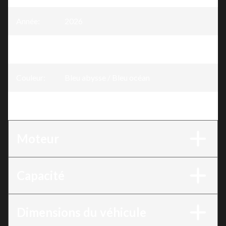
Année
:
2026
Version
:
GTX Bleu abysse / Bleu océan 230 ch
Couleur
:
Bleu abysse / Bleu océan
Moteur
:
230 ch
Moteur
Capacité
Dimensions du véhicule