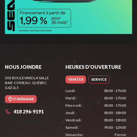
NOUS JOINDRE
HEURES D'OUVERTURE
305 BOULEVARD LA SALLE
VENTES
SERVICE
BAIE-COMEAU
, QUÉBEC
G4Z 2L5
Lundi
:
8h00 - 17h00
Mardi
:
8h00 - 17h00
ITINÉRAIRE
Mercredi
:
8h00 - 17h00
418 296-9191
Jeudi
:
8h00 - 18h00
Vendredi
:
8h00 - 18h00
Samedi
:
9h00 - 12h00
Dimanche
:
Fermé