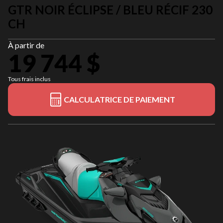
GTR NOIR ÉCLIPSE / BLEU RÉCIF 230
CH
À partir de
19 744 $
Tous frais inclus
CALCULATRICE DE PAIEMENT