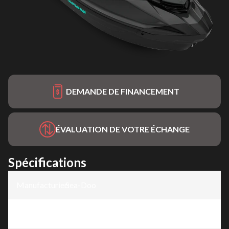
DEMANDE DE FINANCEMENT
ÉVALUATION DE VOTRE ÉCHANGE
Spécifications
Manufacturier
Sea-Doo
:
Modèle
:
GTR