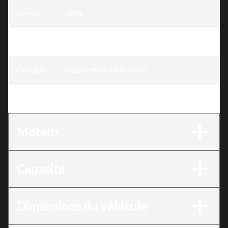
Année
:
2026
Version
:
GTR Noir éclipse / Bleu récif 230 ch
Couleur
:
Noir éclipse / Bleu récif
Moteur
:
230 ch
Moteur
Capacité
Dimensions du véhicule