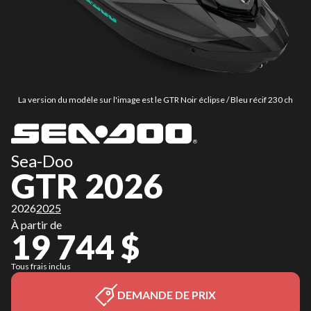
La version du modèle sur l'image est le GTR Noir éclipse / Bleu récif 230 ch
Sea-Doo
GTR 2026
2026
2025
À partir de
19 744 $
Tous frais inclus
DEMANDE DE PRIX