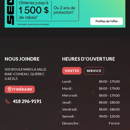
NOUS JOINDRE
HEURES D'OUVERTURE
305 BOULEVARD LA SALLE
VENTES
SERVICE
BAIE-COMEAU
, QUÉBEC
G4Z 2L5
Lundi
:
8h00 - 17h00
Mardi
:
8h00 - 17h00
ITINÉRAIRE
Mercredi
:
8h00 - 17h00
418 296-9191
Jeudi
:
8h00 - 18h00
Vendredi
:
8h00 - 18h00
Samedi
:
9h00 - 12h00
Dimanche
:
Fermé