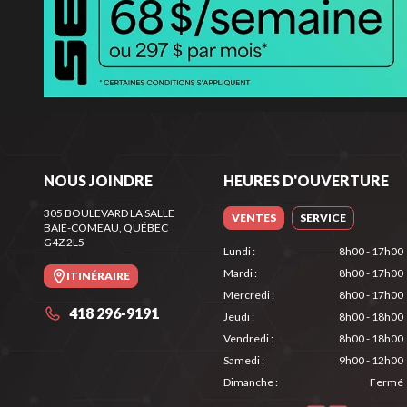
NOUS JOINDRE
HEURES D'OUVERTURE
305 BOULEVARD LA SALLE
VENTES
SERVICE
BAIE-COMEAU
, QUÉBEC
G4Z 2L5
Lundi
:
8h00 - 17h00
Mardi
:
8h00 - 17h00
ITINÉRAIRE
Mercredi
:
8h00 - 17h00
418 296-9191
Jeudi
:
8h00 - 18h00
Vendredi
:
8h00 - 18h00
Samedi
:
9h00 - 12h00
Dimanche
:
Fermé