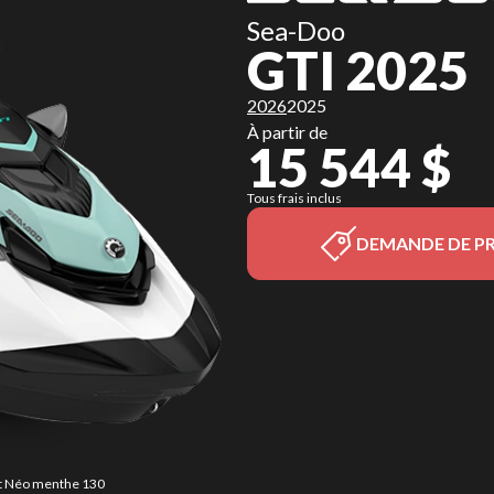
Sea-Doo
GTI 2025
2026
2025
À partir de
15 544 $
Tous frais inclus
DEMANDE DE PR
 et Néo menthe 130