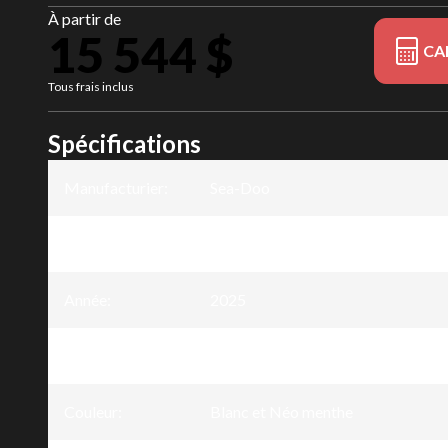
À partir de
15 544 $
CA
Tous frais inclus
Spécifications
Manufacturier
:
Sea-Doo
Modèle
:
GTI
Année
:
2025
Version
:
GTI Blanc et Néo menthe 130
Couleur
:
Blanc et Néo menthe