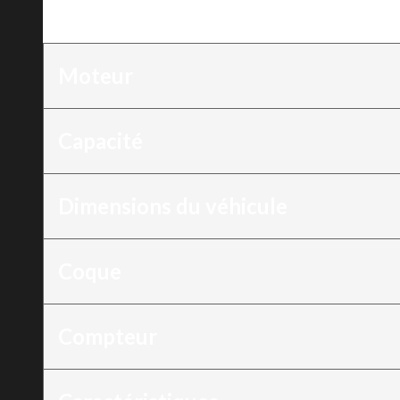
Moteur
:
130
Moteur
Capacité
Dimensions du véhicule
Coque
Compteur