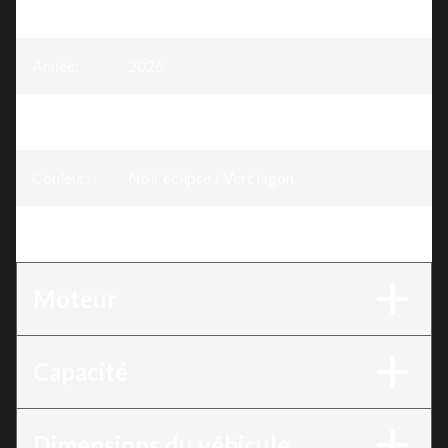
Modèle
:
GTI SE
Année
:
2026
Version
:
GTI SE Noir éclipse / Vert lagon 130 ch
Couleur
:
Noir éclipse / Vert lagon
Moteur
:
130 ch
Moteur
Capacité
Dimensions du véhicule