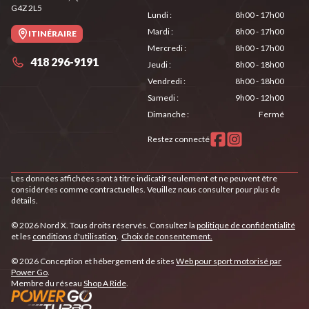
G4Z 2L5
Lundi
:
8h00 - 17h00
Mardi
:
8h00 - 17h00
ITINÉRAIRE
Mercredi
:
8h00 - 17h00
418 296-9191
Jeudi
:
8h00 - 18h00
Vendredi
:
8h00 - 18h00
Samedi
:
9h00 - 12h00
Dimanche
:
Fermé
Restez connecté
Les données affichées sont à titre indicatif seulement et ne peuvent être
considérées comme contractuelles. Veuillez nous consulter pour plus de
détails.
© 2026 Nord X. Tous droits réservés. Consultez la
politique de confidentialité
et les
conditions d'utilisation
.
Choix de consentement.
© 2026 Conception et hébergement de sites
Web pour sport motorisé par
Power Go
.
Membre du réseau
Shop A Ride
.