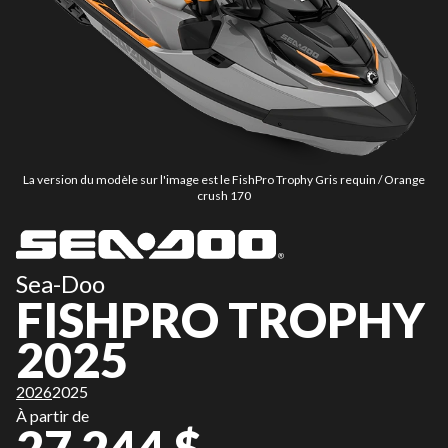
La version du modèle sur l'image est le FishPro Trophy Gris requin / Orange
crush 170
Sea-Doo
FISHPRO TROPHY
2025
2026
2025
À partir de
27 244 $