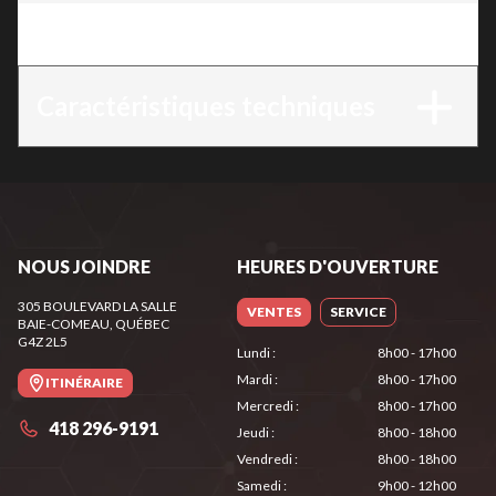
Version
:
WP 300
Caractéristiques techniques
NOUS JOINDRE
HEURES D'OUVERTURE
305 BOULEVARD LA SALLE
VENTES
SERVICE
BAIE-COMEAU
, QUÉBEC
G4Z 2L5
Lundi
:
8h00 - 17h00
Mardi
:
8h00 - 17h00
ITINÉRAIRE
Mercredi
:
8h00 - 17h00
418 296-9191
Jeudi
:
8h00 - 18h00
Vendredi
:
8h00 - 18h00
Samedi
:
9h00 - 12h00