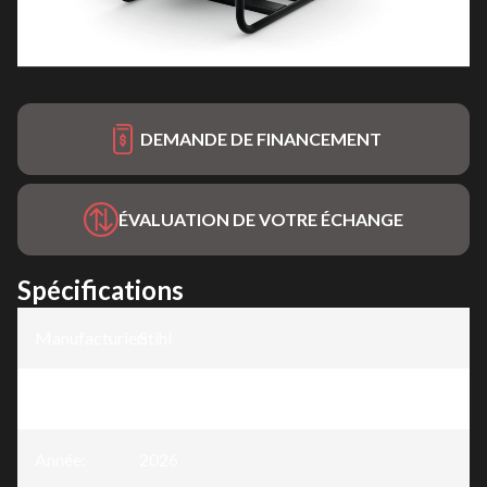
DEMANDE DE FINANCEMENT
ÉVALUATION DE VOTRE ÉCHANGE
Spécifications
Manufacturier
Stihl
:
Modèle
:
WP 300
Année
:
2026