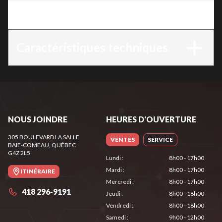
Version
:
TS 700
Caractéristiques techniques
NOUS JOINDRE
HEURES D'OUVERTURE
305 BOULEVARD LA SALLE
VENTES
SERVICE
BAIE-COMEAU
, QUÉBEC
G4Z 2L5
Lundi
:
8h00 - 17h00
Mardi
:
8h00 - 17h00
ITINÉRAIRE
Mercredi
:
8h00 - 17h00
418 296-9191
Jeudi
:
8h00 - 18h00
Vendredi
:
8h00 - 18h00
Samedi
:
9h00 - 12h00