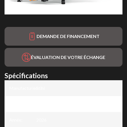
DEMANDE DE FINANCEMENT
ÉVALUATION DE VOTRE ÉCHANGE
Spécifications
Manufacturier
Stihl
:
Modèle
:
TS 700
Année
:
2026