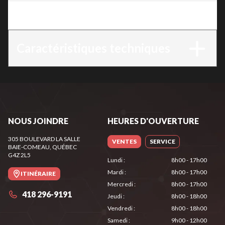
Version
:
TS 420
Caractéristiques techniques
NOUS JOINDRE
HEURES D'OUVERTURE
305 BOULEVARD LA SALLE
VENTES
SERVICE
BAIE-COMEAU
, QUÉBEC
G4Z 2L5
Lundi
:
8h00 - 17h00
Mardi
:
8h00 - 17h00
ITINÉRAIRE
Mercredi
:
8h00 - 17h00
418 296-9191
Jeudi
:
8h00 - 18h00
Vendredi
:
8h00 - 18h00
Samedi
:
9h00 - 12h00