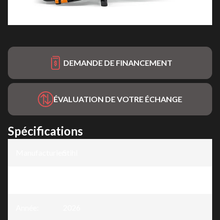
DEMANDE DE FINANCEMENT
ÉVALUATION DE VOTRE ÉCHANGE
Spécifications
Manufacturier
Stihl
:
Modèle
:
TS 420
Année
:
2026