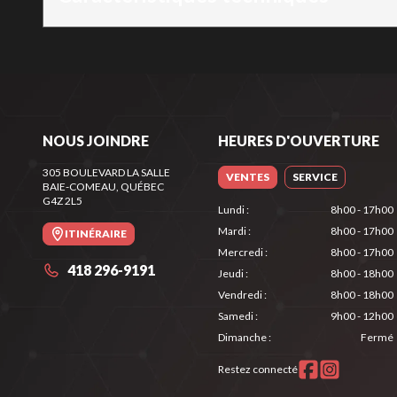
NOUS JOINDRE
HEURES D'OUVERTURE
305 BOULEVARD LA SALLE
VENTES
SERVICE
BAIE-COMEAU
, QUÉBEC
G4Z 2L5
Lundi
:
8h00 - 17h00
Mardi
:
8h00 - 17h00
ITINÉRAIRE
Mercredi
:
8h00 - 17h00
418 296-9191
Jeudi
:
8h00 - 18h00
Vendredi
:
8h00 - 18h00
Samedi
:
9h00 - 12h00
Dimanche
:
Fermé
Restez connecté