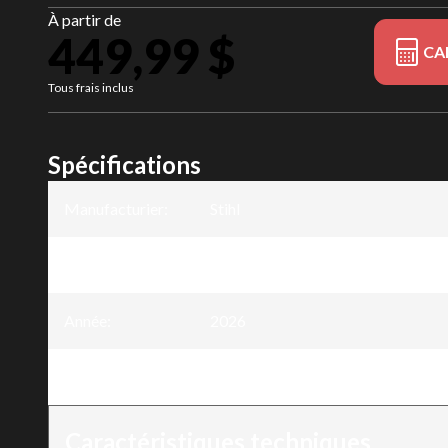
À partir de
449,99 $
CA
Tous frais inclus
Spécifications
Manufacturier
:
Stihl
Modèle
:
SH 86
Année
:
2026
Version
:
SH 86
Caractéristiques techniques