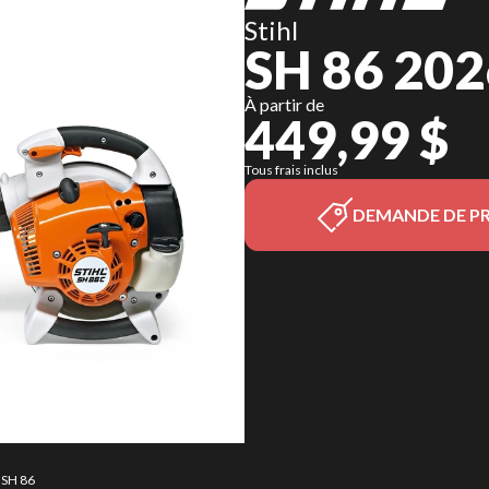
Stihl
SH 86 202
À partir de
449,99 $
Tous frais inclus
DEMANDE DE PR
 SH 86