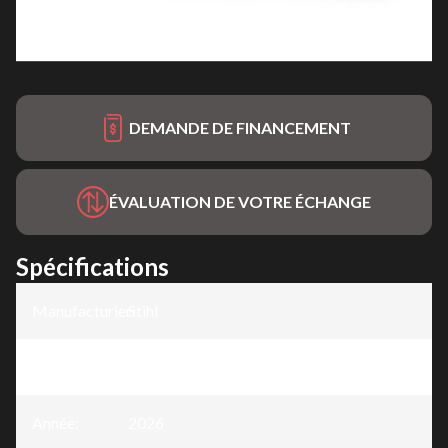
DEMANDE DE FINANCEMENT
ÉVALUATION DE VOTRE ÉCHANGE
Spécifications
Manufacturier
Stihl
:
Modèle
:
SH 56
Année
:
2026