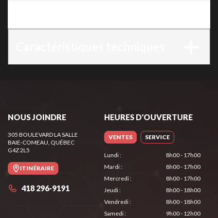
Version
:
SH 56
Caractéristiques techniques
NOUS JOINDRE
HEURES D'OUVERTURE
305 BOULEVARD LA SALLE
VENTES
SERVICE
BAIE-COMEAU
, QUÉBEC
G4Z 2L5
Lundi
:
8h00 - 17h00
Mardi
:
8h00 - 17h00
ITINÉRAIRE
Mercredi
:
8h00 - 17h00
418 296-9191
Jeudi
:
8h00 - 18h00
Vendredi
:
8h00 - 18h00
Samedi
:
9h00 - 12h00