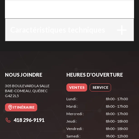
Version
:
SE 122
Caractéristiques techniques
NOUS JOINDRE
HEURES D'OUVERTURE
305 BOULEVARD LA SALLE
VENTES
SERVICE
BAIE-COMEAU
, QUÉBEC
G4Z 2L5
Lundi
:
8h00 - 17h00
Mardi
:
8h00 - 17h00
ITINÉRAIRE
Mercredi
:
8h00 - 17h00
418 296-9191
Jeudi
:
8h00 - 18h00
Vendredi
:
8h00 - 18h00
Samedi
:
9h00 - 12h00