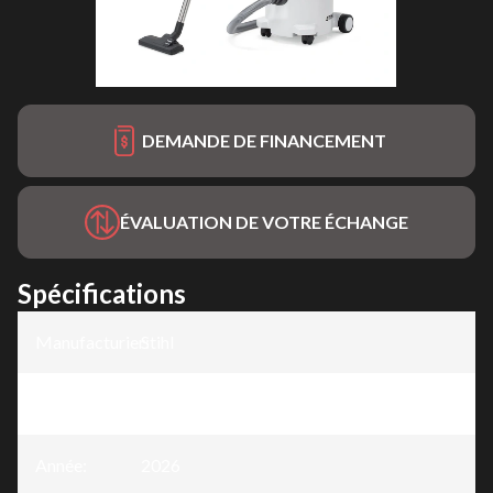
DEMANDE DE FINANCEMENT
ÉVALUATION DE VOTRE ÉCHANGE
Spécifications
Manufacturier
Stihl
:
Modèle
:
SE 122
Année
:
2026