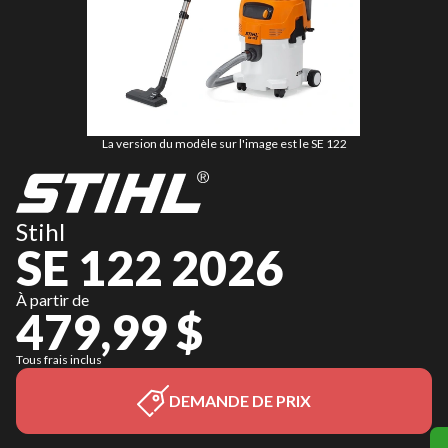
La version du modèle sur l'image est le SE 122
Stihl
SE 122 2026
À partir de
479,99 $
Tous frais inclus
DEMANDE DE PRIX