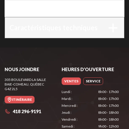
Version
:
RZ 752i K
Caractéristiques techniques
NOUS JOINDRE
HEURES D'OUVERTURE
305 BOULEVARD LA SALLE
VENTES
SERVICE
BAIE-COMEAU
, QUÉBEC
G4Z 2L5
Lundi
:
8h00 - 17h00
Mardi
:
8h00 - 17h00
ITINÉRAIRE
Mercredi
:
8h00 - 17h00
418 296-9191
Jeudi
:
8h00 - 18h00
Vendredi
:
8h00 - 18h00
Samedi
:
9h00 - 12h00