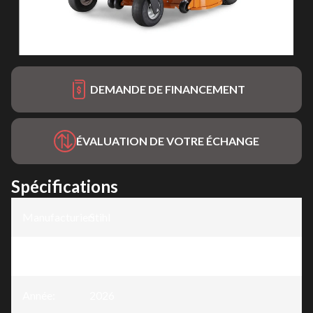
DEMANDE DE FINANCEMENT
ÉVALUATION DE VOTRE ÉCHANGE
Spécifications
Manufacturier
Stihl
:
Modèle
:
RZ 752i K
Année
:
2026