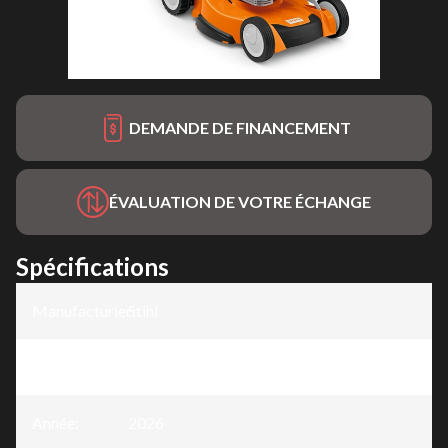
DEMANDE DE FINANCEMENT
ÉVALUATION DE VOTRE ÉCHANGE
Spécifications
Manufacturier
Stihl
:
Modèle
:
RM 655 YS
Année
:
2026