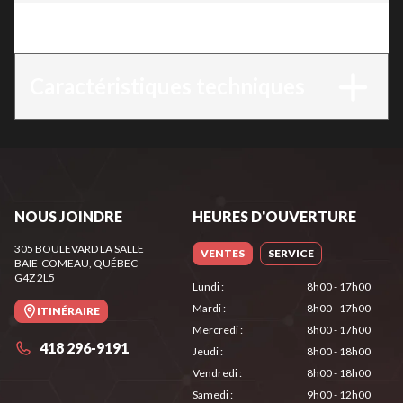
Version
:
RM 655 YS
Caractéristiques techniques
NOUS JOINDRE
HEURES D'OUVERTURE
305 BOULEVARD LA SALLE
VENTES
SERVICE
BAIE-COMEAU
, QUÉBEC
G4Z 2L5
Lundi
:
8h00 - 17h00
Mardi
:
8h00 - 17h00
ITINÉRAIRE
Mercredi
:
8h00 - 17h00
418 296-9191
Jeudi
:
8h00 - 18h00
Vendredi
:
8h00 - 18h00
Samedi
:
9h00 - 12h00