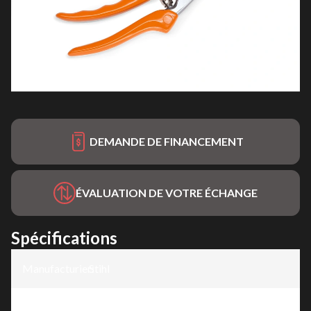
DEMANDE DE FINANCEMENT
ÉVALUATION DE VOTRE ÉCHANGE
Spécifications
Manufacturier
Stihl
:
Modèle
:
PG 20 bypass secateurs