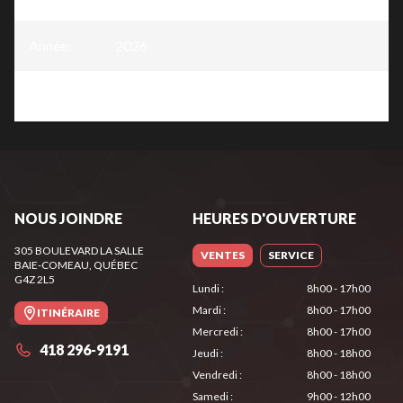
Année
:
2026
Version
:
PG 20 bypass secateurs
NOUS JOINDRE
HEURES D'OUVERTURE
305 BOULEVARD LA SALLE
VENTES
SERVICE
BAIE-COMEAU
, QUÉBEC
G4Z 2L5
Lundi
:
8h00 - 17h00
Mardi
:
8h00 - 17h00
ITINÉRAIRE
Mercredi
:
8h00 - 17h00
418 296-9191
Jeudi
:
8h00 - 18h00
Vendredi
:
8h00 - 18h00
Samedi
:
9h00 - 12h00