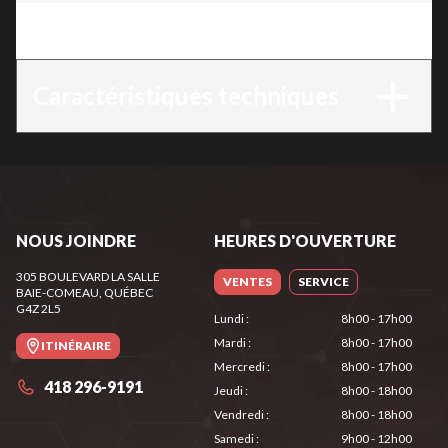
Version
:
KM 56 RC-E
Caractéristiques techniques
NOUS JOINDRE
HEURES D'OUVERTURE
305 BOULEVARD LA SALLE
VENTES
SERVICE
BAIE-COMEAU
, QUÉBEC
G4Z 2L5
Lundi
:
8h00 - 17h00
Mardi
:
8h00 - 17h00
ITINÉRAIRE
Mercredi
:
8h00 - 17h00
418 296-9191
Jeudi
:
8h00 - 18h00
Vendredi
:
8h00 - 18h00
Samedi
:
9h00 - 12h00