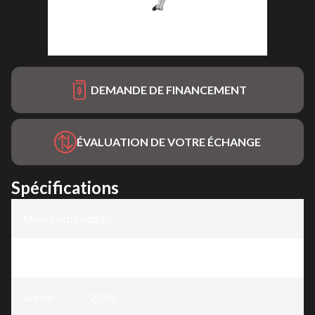
DEMANDE DE FINANCEMENT
ÉVALUATION DE VOTRE ÉCHANGE
Spécifications
Manufacturier
Stihl
:
Modèle
:
KM 56 RC-E
Année
:
2026