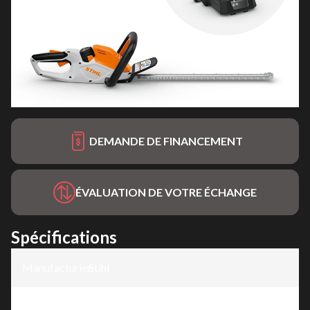
DEMANDE DE FINANCEMENT
ÉVALUATION DE VOTRE ÉCHANGE
Spécifications
Manufacturier
Stihl
:
Modèle
:
HSA 40 - Système AS