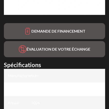
DEMANDE DE FINANCEMENT
ÉVALUATION DE VOTRE ÉCHANGE
Spécifications
Manufacturier
Stihl
:
Modèle
:
HS 45
Année
:
2026