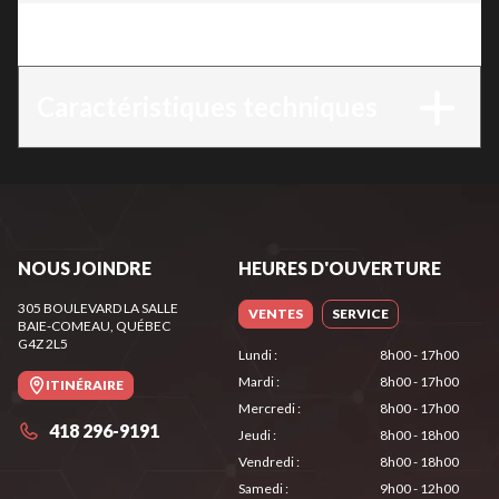
Version
:
HS 45
Caractéristiques techniques
NOUS JOINDRE
HEURES D'OUVERTURE
305 BOULEVARD LA SALLE
VENTES
SERVICE
BAIE-COMEAU
, QUÉBEC
G4Z 2L5
Lundi
:
8h00 - 17h00
Mardi
:
8h00 - 17h00
ITINÉRAIRE
Mercredi
:
8h00 - 17h00
418 296-9191
Jeudi
:
8h00 - 18h00
Vendredi
:
8h00 - 18h00
Samedi
:
9h00 - 12h00