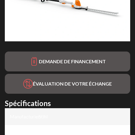
DEMANDE DE FINANCEMENT
ÉVALUATION DE VOTRE ÉCHANGE
Spécifications
Manufacturier
Stihl
:
Modèle
:
HLA 56 – Système AK