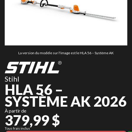
La version du modèle sur l'image est le HLA 56 – Système AK
Stihl
HLA 56 –
SYSTÈME AK 2026
À partir de
379,99 $
Tous frais inclus