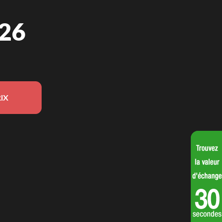
026
IX