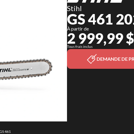
Stihl
GS 461 2
À partir de
2 999,99 $
Tous frais inclus
DEMANDE DE PR
 GS 461