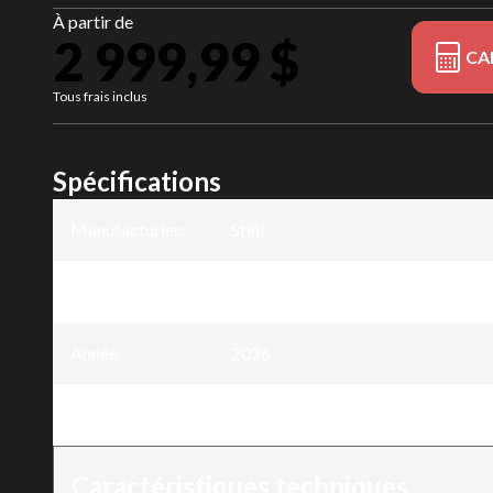
À partir de
2 999,99 $
CA
Tous frais inclus
Spécifications
Manufacturier
:
Stihl
Modèle
:
GS 461
Année
:
2026
Version
:
GS 461
Caractéristiques techniques