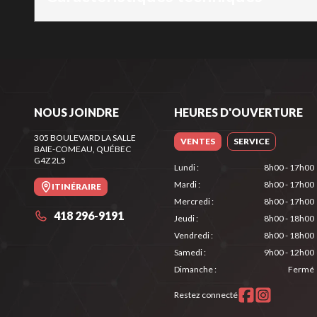
NOUS JOINDRE
HEURES D'OUVERTURE
305 BOULEVARD LA SALLE
VENTES
SERVICE
BAIE-COMEAU
, QUÉBEC
G4Z 2L5
Lundi
:
8h00 - 17h00
Mardi
:
8h00 - 17h00
ITINÉRAIRE
Mercredi
:
8h00 - 17h00
418 296-9191
Jeudi
:
8h00 - 18h00
Vendredi
:
8h00 - 18h00
Samedi
:
9h00 - 12h00
Dimanche
:
Fermé
Restez connecté