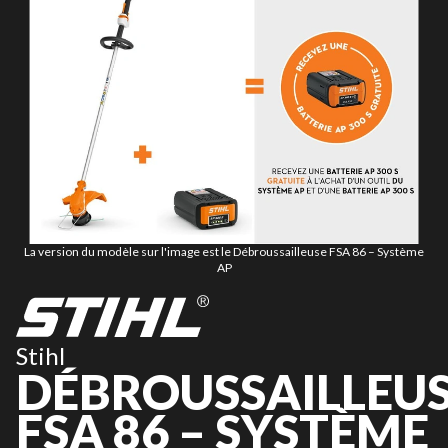
La version du modèle sur l'image est le Débroussailleuse FSA 86 – Système
AP
Stihl
DÉBROUSSAILLEU
FSA 86 – SYSTÈME