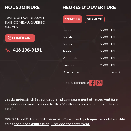
NOUS JOINDRE
HEURES D'OUVERTURE
305 BOULEVARD LA SALLE
VENTES
SERVICE
BAIE-COMEAU
, QUÉBEC
G4Z 2L5
Lundi
:
8h00 - 17h00
Mardi
:
8h00 - 17h00
ITINÉRAIRE
Mercredi
:
8h00 - 17h00
418 296-9191
Jeudi
:
8h00 - 18h00
Vendredi
:
8h00 - 18h00
Samedi
:
9h00 - 12h00
Dimanche
:
Fermé
Restez connecté
Les données affichées sont à titre indicatif seulement et ne peuvent être
considérées comme contractuelles. Veuillez nous consulter pour plus de
détails.
© 2026 Nord X. Tous droits réservés. Consultez la
politique de confidentialité
et les
conditions d'utilisation
.
Choix de consentement.