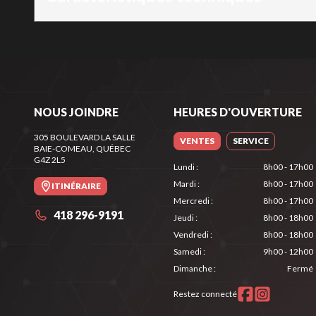
NOUS JOINDRE
HEURES D'OUVERTURE
305 BOULEVARD LA SALLE
VENTES
SERVICE
BAIE-COMEAU
, QUÉBEC
G4Z 2L5
Lundi
:
8h00 - 17h00
Mardi
:
8h00 - 17h00
ITINÉRAIRE
Mercredi
:
8h00 - 17h00
418 296-9191
Jeudi
:
8h00 - 18h00
Vendredi
:
8h00 - 18h00
Samedi
:
9h00 - 12h00
Dimanche
:
Fermé
Restez connecté