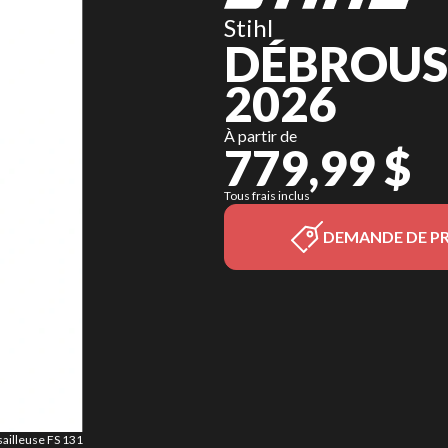
Stihl
DÉBROUSS
2026
À partir de
779,99 $
Tous frais inclus
DEMANDE DE PR
sailleuse FS 131