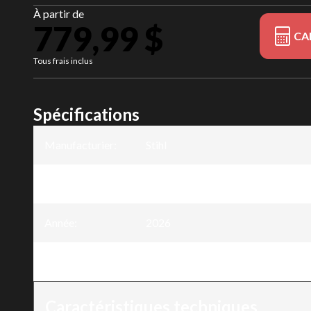
À partir de
779,99 $
CA
Tous frais inclus
Spécifications
Manufacturier
:
Stihl
Modèle
:
Débroussailleuse FS 131
Année
:
2026
Version
:
Débroussailleuse FS 131
Caractéristiques techniques