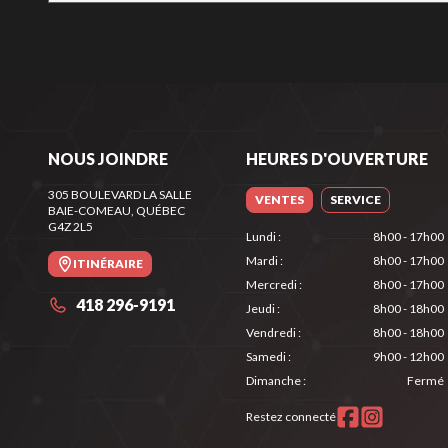
NOUS JOINDRE
HEURES D'OUVERTURE
305 BOULEVARD LA SALLE
VENTES
SERVICE
BAIE-COMEAU
, QUÉBEC
G4Z 2L5
Lundi
:
8h00 - 17h00
Mardi
:
8h00 - 17h00
ITINÉRAIRE
Mercredi
:
8h00 - 17h00
418 296-9191
Jeudi
:
8h00 - 18h00
Vendredi
:
8h00 - 18h00
Samedi
:
9h00 - 12h00
Dimanche
:
Fermé
Restez connecté