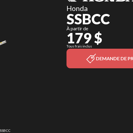
Honda
SSBCC
À partir de
179 $
Tous frais inclus
DEMANDE DE PR
e SSBCC