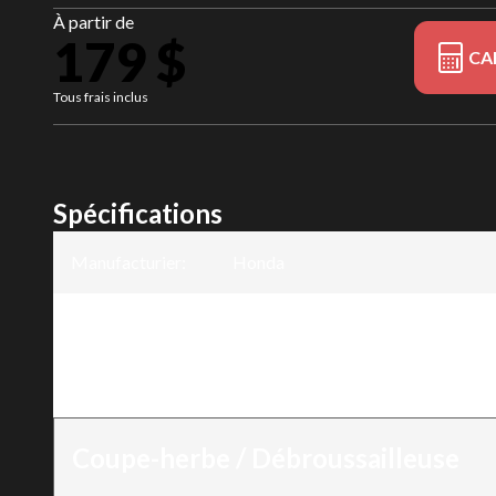
À partir de
179 $
CA
Tous frais inclus
Spécifications
Manufacturier
:
Honda
Modèle
:
SSBCC
Version
:
SSBCC
Coupe-herbe / Débroussailleuse