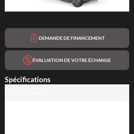
DEMANDE DE FINANCEMENT
ÉVALUATION DE VOTRE ÉCHANGE
Spécifications
Manufacturier
Honda
:
Modèle
:
HRX-BV
Version
:
HRX21BVC4