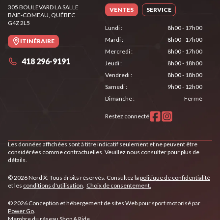
305 BOULEVARD LA SALLE
VENTES
SERVICE
BAIE-COMEAU
, QUÉBEC
G4Z 2L5
Lundi
:
8h00 - 17h00
Mardi
:
8h00 - 17h00
ITINÉRAIRE
Mercredi
:
8h00 - 17h00
418 296-9191
Jeudi
:
8h00 - 18h00
Vendredi
:
8h00 - 18h00
Samedi
:
9h00 - 12h00
Dimanche
:
Fermé
Restez connecté
Les données affichées sont à titre indicatif seulement et ne peuvent être
considérées comme contractuelles. Veuillez nous consulter pour plus de
détails.
© 2026 Nord X. Tous droits réservés. Consultez la
politique de confidentialité
et les
conditions d'utilisation
.
Choix de consentement.
© 2026 Conception et hébergement de sites
Web pour sport motorisé par
Power Go
.
Membre du réseau
Shop A Ride
.