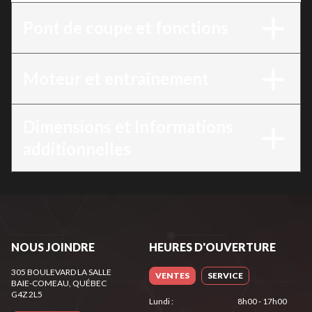
Pont de coupe et fonctions
Moteur et entraînement
Dimensions et Informations
additionnelles
NOUS JOINDRE
HEURES D'OUVERTURE
305 BOULEVARD LA SALLE
VENTES
SERVICE
BAIE-COMEAU
, QUÉBEC
G4Z 2L5
Lundi
:
8h00 - 17h00