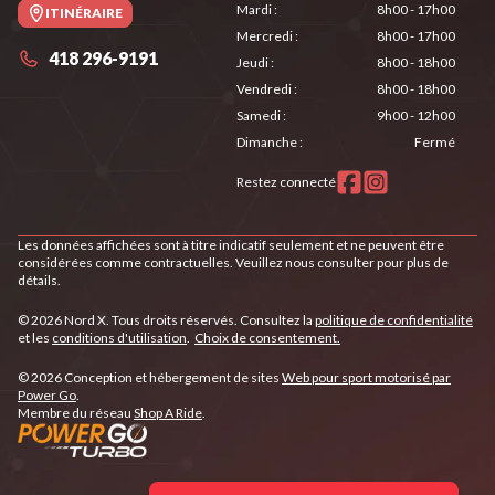
Mardi
:
8h00 - 17h00
ITINÉRAIRE
Mercredi
:
8h00 - 17h00
418 296-9191
Jeudi
:
8h00 - 18h00
Vendredi
:
8h00 - 18h00
Samedi
:
9h00 - 12h00
Dimanche
:
Fermé
Restez connecté
Les données affichées sont à titre indicatif seulement et ne peuvent être
considérées comme contractuelles. Veuillez nous consulter pour plus de
détails.
© 2026 Nord X. Tous droits réservés. Consultez la
politique de confidentialité
et les
conditions d'utilisation
.
Choix de consentement.
© 2026 Conception et hébergement de sites
Web pour sport motorisé par
Power Go
.
Membre du réseau
Shop A Ride
.