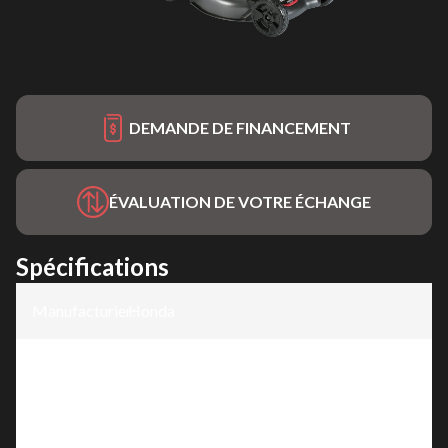
DEMANDE DE FINANCEMENT
ÉVALUATION DE VOTRE ÉCHANGE
Spécifications
Manufacturier
Honda
:
Modèle
:
HRN216PKC
Version
:
HRN216PKC