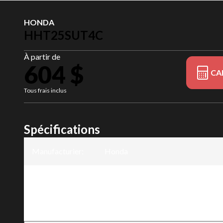
HONDA
HHT25SUT4C
À partir de
604 $
CA
Tous frais inclus
Spécifications
Manufacturier
:
Honda
Modèle
:
HHT25SUT4C
Version
:
HHT25SUT4C