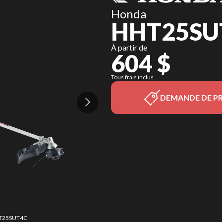
Honda
HHT25SU
À partir de
604 $
Tous frais inclus
DEMANDE DE PR
HHT25SUT4C
La versio