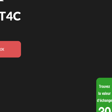
T4C
IX
n du modèle sur l'image est le HHT25SUT4C