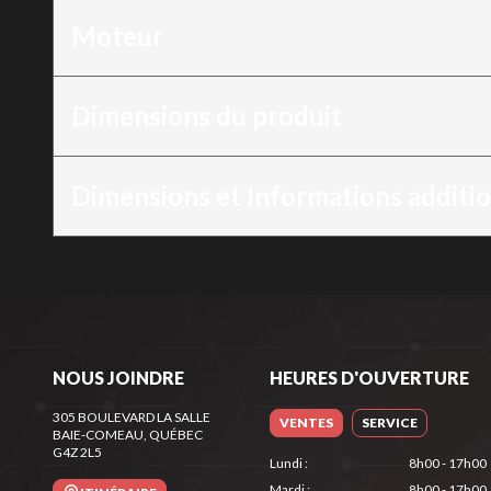
Moteur
Dimensions du produit
Dimensions et Informations additi
NOUS JOINDRE
HEURES D'OUVERTURE
305 BOULEVARD LA SALLE
VENTES
SERVICE
BAIE-COMEAU
, QUÉBEC
G4Z 2L5
Lundi
:
8h00 - 17h00
Mardi
:
8h00 - 17h00