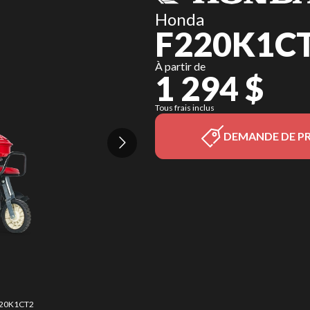
Honda
F220K1C
À partir de
1 294 $
Tous frais inclus
DEMANDE DE PR
F220K1CT2
La versi