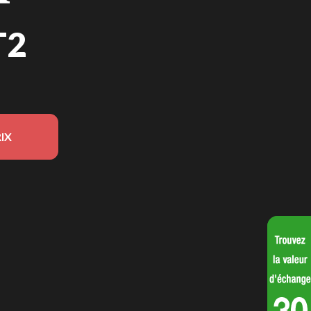
T2
IX
on du modèle sur l'image est le F220K1CT2