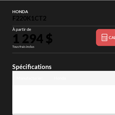
HONDA
F220K1CT2
À partir de
1 294 $
CA
Tous frais inclus
Spécifications
Manufacturier
:
Honda
Modèle
:
F220K1CT2
Version
:
F220K1CT2