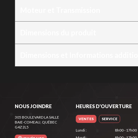
Moteur et Transmission
Dimensions du produit
Dimensions et Informations additi
NOUS JOINDRE
HEURES D'OUVERTURE
305 BOULEVARD LA SALLE
VENTES
SERVICE
BAIE-COMEAU
, QUÉBEC
G4Z 2L5
Lundi
:
8h00 - 17h00
Mardi
:
8h00 - 17h00