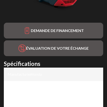
DEMANDE DE FINANCEMENT
ÉVALUATION DE VOTRE ÉCHANGE
Spécifications
Manufacturier
Honda
:
Modèle
:
EU3200i
Version
:
EU3200i