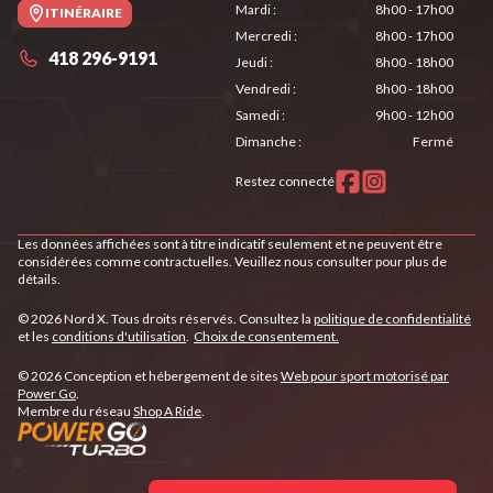
Mardi
:
8h00 - 17h00
ITINÉRAIRE
Mercredi
:
8h00 - 17h00
418 296-9191
Jeudi
:
8h00 - 18h00
Vendredi
:
8h00 - 18h00
Samedi
:
9h00 - 12h00
Dimanche
:
Fermé
Restez connecté
Les données affichées sont à titre indicatif seulement et ne peuvent être
considérées comme contractuelles. Veuillez nous consulter pour plus de
détails.
© 2026 Nord X. Tous droits réservés. Consultez la
politique de confidentialité
et les
conditions d'utilisation
.
Choix de consentement.
© 2026 Conception et hébergement de sites
Web pour sport motorisé par
Power Go
.
Membre du réseau
Shop A Ride
.